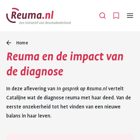
Spring
Spring
naar
naar
Open
Menu
hoofdinhoud
footer
navigatie
Home
Reuma en de impact van
de diagnose
In deze aflevering van
In gesprek op Reuma.nl
vertelt
Catalijne wat de diagnose reuma met haar deed. Van de
eerste onzekerheid tot het vinden van een nieuwe
balans in haar leven.