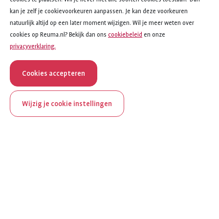
kan je zelf je cookievoorkeuren aanpassen. Je kan deze voorkeuren
natuurlijk altijd op een later moment wijzigen. Wil je meer weten over
cookies op Reuma.nl? Bekijk dan ons
cookiebeleid
en onze
privacyverklaring.
Cookies accepteren
Wijzig je cookie instellingen
ReumaNederland bestaat
100 jaar
Al 100 jaar zet ReumaNederland zich in voor mensen met
reuma. Daarom besteden we in het jubileumjaar extra