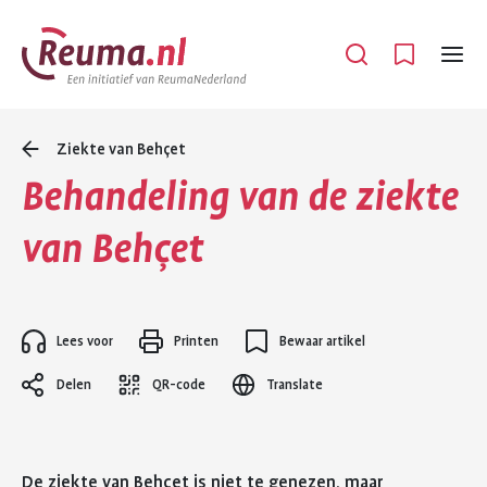
Spring
Spring
naar
naar
Open
Menu
hoofdinhoud
footer
navigatie
Ziekte van Behçet
Behandeling van de ziekte
van Behçet
Lees voor
Printen
Bewaar artikel
Delen
QR-code
Translate
De ziekte van Behçet is niet te genezen, maar