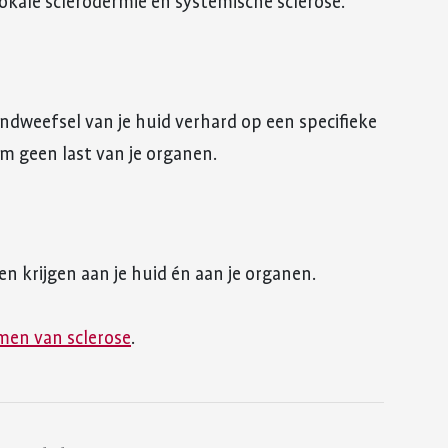
lokale sclerodermie en systemische sclerose.
bindweefsel van je huid verhard op een specifieke
orm geen last van je organen.
en krijgen aan je huid én aan je organen.
men van sclerose
.