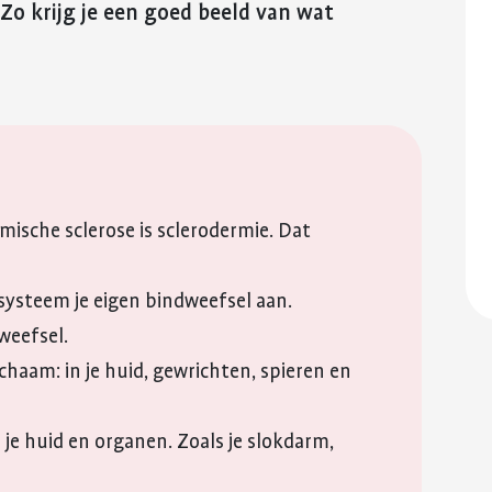
reuma. Hier lees je hoe je met
fitter te voelen 
. Zo krijg je een goed beeld van wat
Kinderwens en zwangerschap
deze eerste periode om kunt
weerstand te v
QR-code
gaan.
Jong en reuma
Meer over voed
Kopieer link
Meer over de eerste
reuma
Zorgen voor een ander met reuma
periode met reuma
Appwijzer
ische sclerose is sclerodermie. Dat
ersysteem je eigen bindweefsel aan.
weefsel.
lichaam: in je huid, gewrichten, spieren en
 je huid en organen. Zoals je slokdarm,