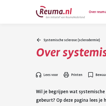
Spring
Spring
Over reum
naar
naar
hoofdinhoud
footer
navigatie
Systemische sclerose (sclerodermie)
Wat is reuma
Over systemis
Diagnose
Behandeling
Vormen van 
Lees voor
Printen
Bewaar
Komt ook voo
Wil je begrijpen wat systemische 
gebeurt? Op deze pagina lees je 