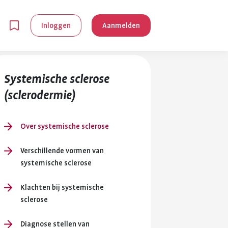
Inloggen
Aanmelden
Systemische sclerose
(sclerodermie)
Over systemische sclerose
en
Verschillende vormen van
systemische sclerose
g is
Klachten bij systemische
je
sclerose
 reuma kan
lpen om je
Diagnose stellen van