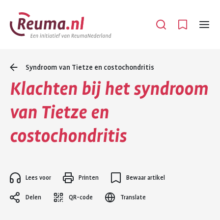
Spring
Spring
naar
naar
Open
Menu
hoofdinhoud
footer
navigatie
Syndroom van Tietze en costochondritis
Klachten bij het syndroom
van Tietze en
costochondritis
Lees voor
Printen
Bewaar artikel
Delen
QR-code
Translate