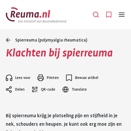
Spring
Spring
naar
naar
Open
Menu
hoofdinhoud
footer
navigatie
Spierreuma (polymyalgia rheumatica)
Klachten bij spierreuma
Lees voor
Printen
Bewaar artikel
Delen
QR-code
Translate
Bij spierreuma krijg je plotseling pijn en stijfheid in je
nek, schouders en heupen. Je kunt ook erg moe zijn en