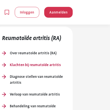
Inloggen
Aanmelden
Reumatoïde artritis (RA)
Over reumatoïde artritis (RA)
Klachten bij reumatoïde artritis
en
Diagnose stellen van reumatoïde
artritis
g is
je
Verloop van reumatoïde artritis
 reuma kan
lpen om je
Behandeling van reumatoïde