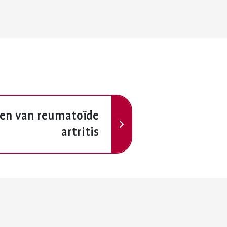
Volgende
len van reumatoïde
artritis