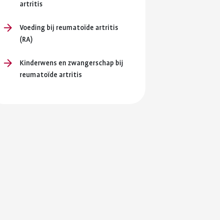
en je
artritis
ersterken.
Voeding bij reumatoïde artritis
ing en
(RA)
Kinderwens en zwangerschap bij
reumatoïde artritis