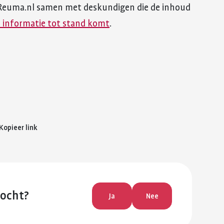
Reuma.nl samen met deskundigen die de inhoud
 informatie tot stand komt
.
Kopieer link
zocht?
Ja
Nee