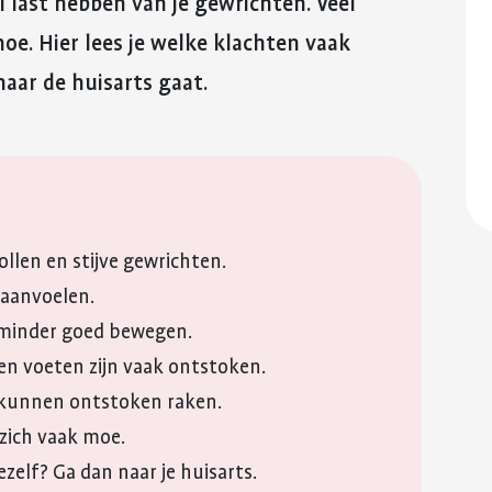
el last hebben van je gewrichten. Veel
reuma. Hier lees je hoe je met
fitter te voelen 
E-mail
Kinderwens en zwangerschap
deze eerste periode om kunt
weerstand te v
oe. Hier lees je welke klachten vaak
gaan.
WhatsApp
Jong en reuma
Meer over voed
aar de huisarts gaat.
Meer over de eerste
reuma
QR-code
Zorgen voor een ander met reuma
periode met reuma
Kopieer link
Appwijzer
ollen en stijve gewrichten.
aanvoelen.
 minder goed bewegen.
en voeten zijn vaak ontstoken.
 kunnen ontstoken raken.
zich vaak moe.
ezelf? Ga dan naar je huisarts.