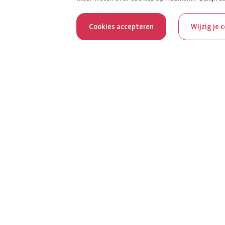
Cookies accepteren
Wijzig je 
Reum
Al 100 jaar z
het jubileumja