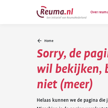
Spring
Spring
Over reum
naar
naar
hoofdinhoud
footer
navigatie
Home
Wat is reuma
Sorry, de pagi
Diagnose
Behandeling
wil bekijken,
Vormen van 
niet (meer)
Komt ook voo
Helaas kunnen we de pagina die j