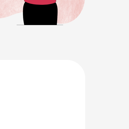
en je
ersterken.
ing en