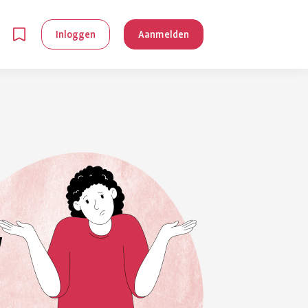
Inloggen
Aanmelden
en
g is
je
 reuma kan
lpen om je