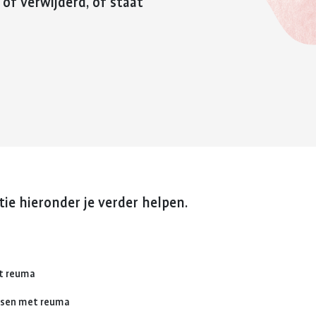
 of verwijderd, of staat
reuma. Hier lees je hoe je met
fitter te voelen 
Kinderwens en zwangerschap
deze eerste periode om kunt
weerstand te v
gaan.
Jong en reuma
Meer over voed
Meer over de eerste
reuma
Zorgen voor een ander met reuma
periode met reuma
Appwijzer
ie hieronder je verder helpen.
et reuma
nsen met reuma