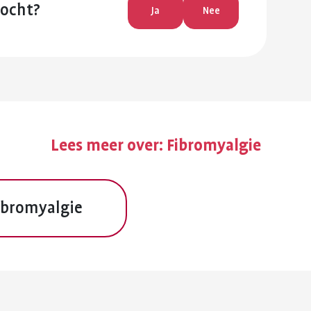
zocht?
Ja
Nee
Lees meer over:
Fibromyalgie
ibromyalgie