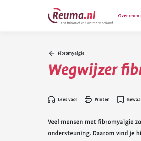
Spring
Spring
Over reum
naar
naar
hoofdinhoud
footer
navigatie
Fibromyalgie
Wat is reuma
Wegwijzer fi
Diagnose
Behandeling
Vormen van 
Lees voor
Printen
Bewaar
Komt ook voo
Veel mensen met fibromyalgie zo
ondersteuning. Daarom vind je hi