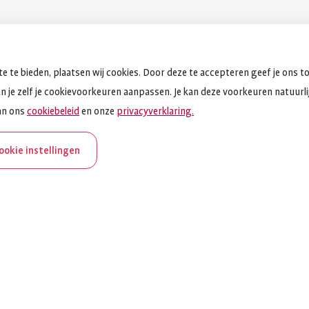
e te bieden, plaatsen wij cookies. Door deze te accepteren geef je ons t
an je zelf je cookievoorkeuren aanpassen. Je kan deze voorkeuren natuurlijk
an ons
cookiebeleid
en onze
privacyverklaring.
cookie instellingen
aNederland bestaat 100
et ReumaNederland zich in voor mensen met reuma. Daarom 