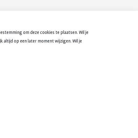
oestemming om deze cookies te plaatsen. Wil je
 altijd op een later moment wijzigen. Wil je
 jaar
besteden we in