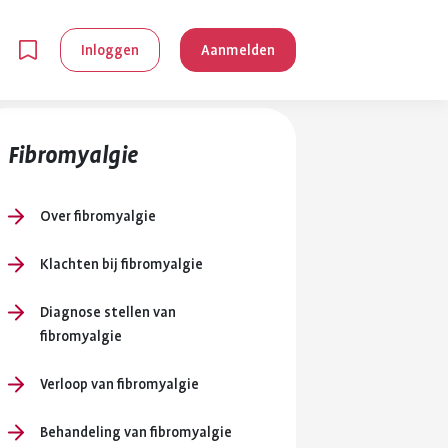
Inloggen
Aanmelden
Fibromyalgie
Over fibromyalgie
Klachten bij fibromyalgie
en
Diagnose stellen van
fibromyalgie
g is
je
Verloop van fibromyalgie
 reuma kan
lpen om je
Behandeling van fibromyalgie