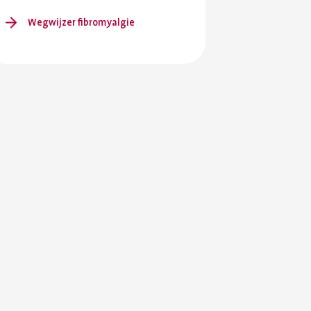
en je
ersterken.
Wegwijzer fibromyalgie
ing en