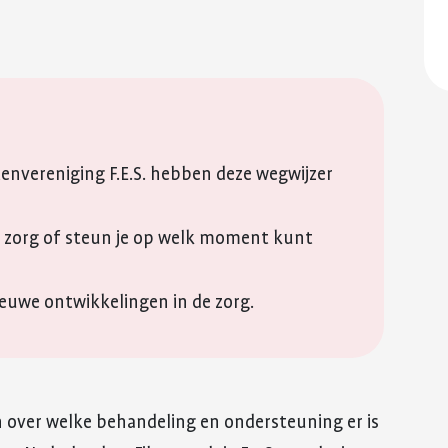
reuma. Hier lees je hoe je met
fitter te voelen 
Kinderwens en zwangerschap
deze eerste periode om kunt
weerstand te v
QR-code
gaan.
Jong en reuma
Meer over voed
Kopieer link
Meer over de eerste
reuma
Zorgen voor een ander met reuma
periode met reuma
Appwijzer
nvereniging F.E.S. hebben deze wegwijzer
e zorg of steun je op welk moment kunt
ieuwe ontwikkelingen in de zorg.
 over welke behandeling en ondersteuning er is