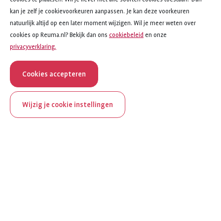
kan je zelf je cookievoorkeuren aanpassen. Je kan deze voorkeuren
natuurlijk altijd op een later moment wijzigen. Wil je meer weten over
cookies op Reuma.nl? Bekijk dan ons
cookiebeleid
en onze
privacyverklaring.
Cookies accepteren
Wijzig je cookie instellingen
onderwerp
artikel
CNO
4
van
5
ReumaNederland bestaat
CNO
100 jaar
Over CNO
Al 100 jaar zet ReumaNederland zich in voor mensen met
Vormen van CNO
reuma. Daarom besteden we in het jubileumjaar extra