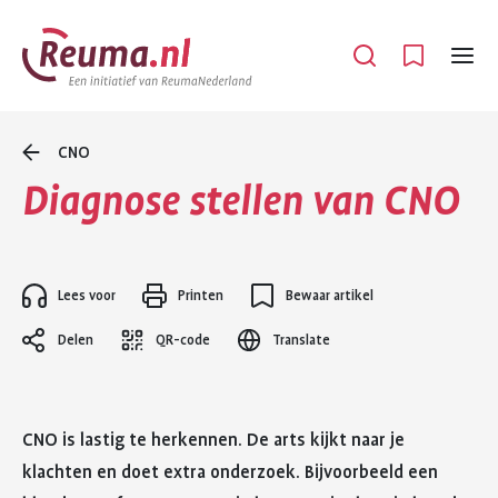
Spring
Spring
naar
naar
Open
Menu
hoofdinhoud
footer
navigatie
CNO
Diagnose stellen van CNO
Lees voor
Printen
Bewaar artikel
Delen
QR-code
Translate
CNO is lastig te herkennen. De arts kijkt naar je
klachten en doet extra onderzoek. Bijvoorbeeld een