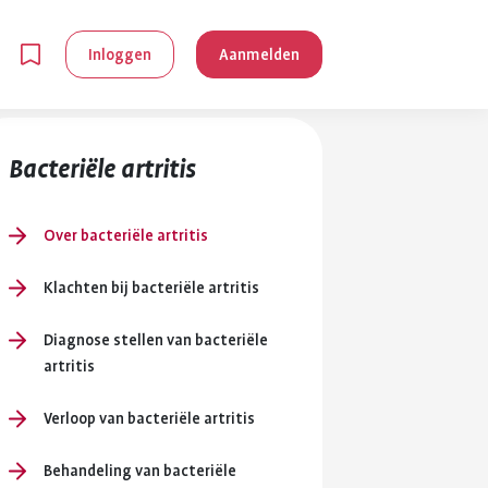
Inloggen
Aanmelden
Bacteriële artritis
Over bacteriële artritis
Klachten bij bacteriële artritis
en
Diagnose stellen van bacteriële
artritis
g is
je
Verloop van bacteriële artritis
 reuma kan
lpen om je
Behandeling van bacteriële