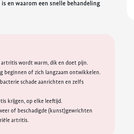
reuma. Hier lees je hoe je met
fitter te voelen 
tis is en waarom een snelle behandeling
Kinderwens en zwangerschap
deze eerste periode om kunt
weerstand te v
QR-code
gaan.
Jong en reuma
Meer over voed
Kopieer link
Meer over de eerste
reuma
Zorgen voor een ander met reuma
periode met reuma
Appwijzer
artritis wordt warm, dik en doet pijn.
ng beginnen of zich langzaam ontwikkelen.
acterie schade aanrichten en zelfs
is krijgen, op elke leeftijd.
eer of beschadigde (kunst)gewrichten
le artritis.