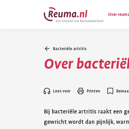
Spring
Spring
Over reum
naar
naar
hoofdinhoud
footer
navigatie
Bacteriële artritis
Wat is reuma
Over bacteriël
Diagnose
Behandeling
Vormen van 
Lees voor
Printen
Bewaar
Komt ook voo
Bij bacteriële artritis raakt een
gewricht wordt dan pijnlijk, warm