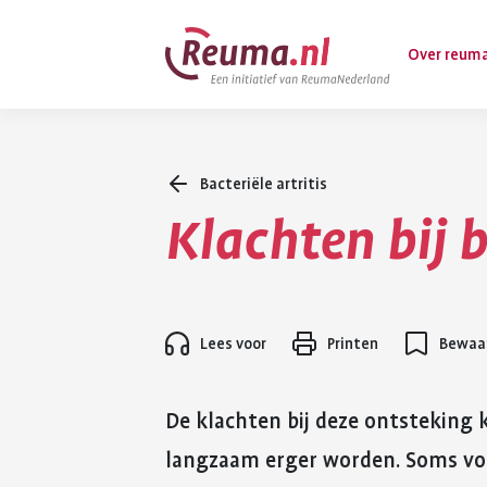
Spring
Spring
Over reum
naar
naar
hoofdinhoud
footer
navigatie
Bacteriële artritis
Wat is reuma
Klachten bij b
Diagnose
Behandeling
Vormen van 
Lees voor
Printen
Bewaar
Komt ook voo
De klachten bij deze ontsteking 
langzaam erger worden. Soms voel 