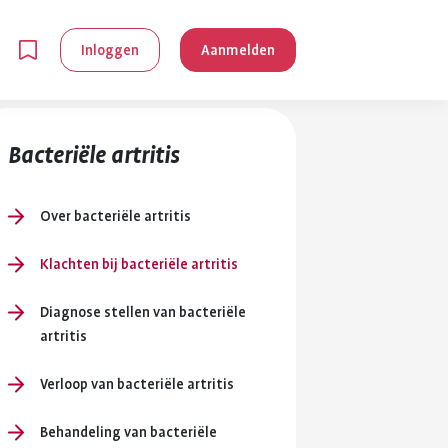
Inloggen
Aanmelden
Bacteriële artritis
Over bacteriële artritis
Klachten bij bacteriële artritis
en
Diagnose stellen van bacteriële
artritis
g is
je
Verloop van bacteriële artritis
 reuma kan
lpen om je
Behandeling van bacteriële