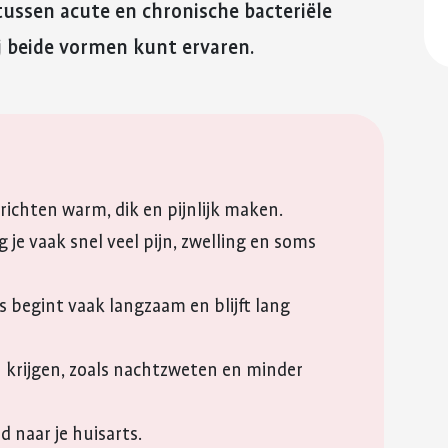
reuma. Hier lees je hoe je met
fitter te voelen 
n tussen acute en chronische bacteriële
Kinderwens en zwangerschap
deze eerste periode om kunt
weerstand te v
QR-code
 bij beide vormen kunt ervaren.
gaan.
Jong en reuma
Meer over voed
Kopieer link
Meer over de eerste
reuma
Zorgen voor een ander met reuma
periode met reuma
Appwijzer
wrichten warm, dik en pijnlijk maken.
g je vaak snel veel pijn, zwelling en soms
is begint vaak langzaam en blijft lang
 krijgen, zoals nachtzweten en minder
d naar je huisarts.