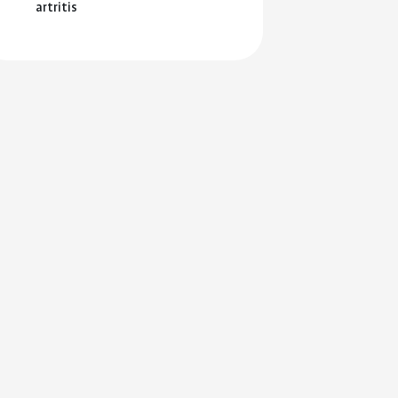
en je
artritis
ersterken.
ing en