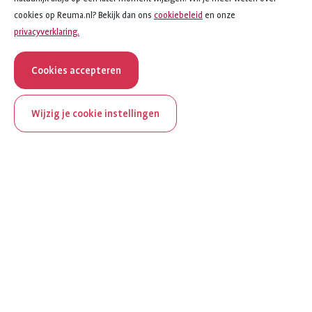
cookies op Reuma.nl? Bekijk dan ons
cookiebeleid
en onze
privacyverklaring.
Cookies accepteren
Wijzig je cookie instellingen
ReumaNederland bestaat
100 jaar
Al 100 jaar zet ReumaNederland zich in voor mensen met
reuma. Daarom besteden we in het jubileumjaar extra
aandacht aan Nederland verlicht reuma en zie je dit thema dit
jaar op verschillende plekken terug op het platform.