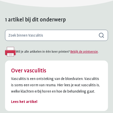
1 artikel bij dit onderwerp
Waar
Zoeken
ben
je
naar
Wil je alle artikelen in één keer printen?
Bekijk de printversie
.
op
zoek?
Over vasculitis
Vasculitis is een ontsteking van de bloedvaten. Vasculitis
is soms een vorm van reuma. Hier lees je wat vasculitis is,
welke klachten erbij horen en hoe de behandeling gaat.
Lees het artikel