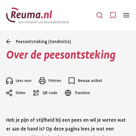
Spring
Spring
naar
naar
Open
Menu
hoofdinhoud
footer
navigatie
Peesontsteking (tendinitis)
Over de peesontsteking
Lees voor
Printen
Bewaar artikel
Delen
QR-code
Translate
Heb je pijn of stijfheid bij een pees en wil je weten wat
er aan de hand is? Op deze pagina lees je wat een