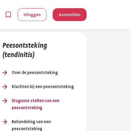
Inloggen
Aanmelden
Peesontsteking
(tendinitis)
Over de peesontsteking
en
Klachten bij een peesontsteking
Diagnose stellen van een
g is
peesontsteking
je
 reuma kan
Behandeling van een
lpen om je
peesontsteking