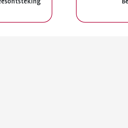
peesontsteking
B