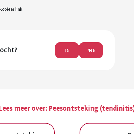
Kopieer link
zocht?
Ja
Nee
Lees meer over:
Peesontsteking (tendinitis