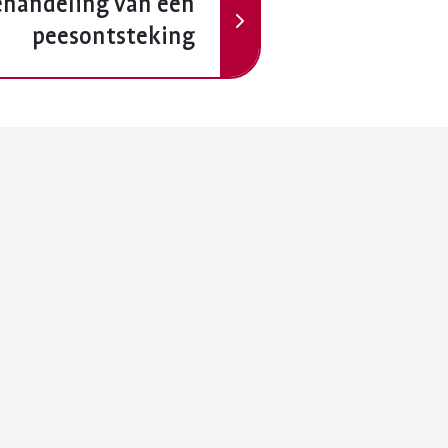
ehandeling van een
peesontsteking