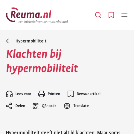
Spring
Spring
naar
naar
Open
Menu
hoofdinhoud
footer
navigatie
Hypermobiliteit
Klachten bij
hypermobiliteit
Lees voor
Printen
Bewaar artikel
Delen
QR-code
Translate
Hypermobiliteit geeft niet altijd klachten. Maar soms