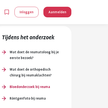
Inloggen
Aanmelden
Tijdens het onderzoek
Wat doet de reumatoloog bij je
eerste bezoek?
en
Wat doet de orthopedisch
chirurg bij reumaklachten?
g is
Bloedonderzoek bij reuma
je
 reuma kan
Röntgenfoto bij reuma
lpen om je