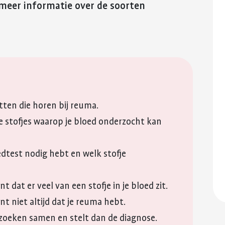
reuma. Hier lees je hoe je met
fitter te voelen 
 meer informatie over de soorten
Kinderwens en zwangerschap
deze eerste periode om kunt
weerstand te v
QR-code
gaan.
Jong en reuma
Meer over voed
Kopieer link
Meer over de eerste
reuma
Zorgen voor een ander met reuma
periode met reuma
Appwijzer
itten die horen bij reuma.
de stofjes waarop je bloed onderzocht kan
oedtest nodig hebt en welk stofje
t dat er veel van een stofje in je bloed zit.
nt niet altijd dat je reuma hebt.
erzoeken samen en stelt dan de diagnose.