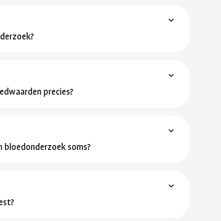
nderzoek?
oedwaarden precies?
an bloedonderzoek soms?
est?