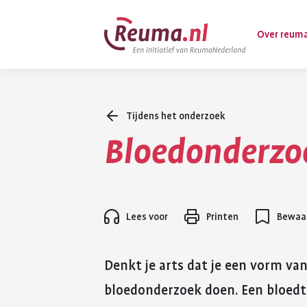
Spring
Spring
Over reum
naar
naar
hoofdinhoud
footer
navigatie
Tijdens het onderzoek
Wat is reuma
Bloedonderzo
Diagnose
Behandeling
Vormen van 
Lees voor
Printen
Bewaar
Komt ook voo
Denkt je arts dat je een vorm va
bloedonderzoek doen. Een bloedte