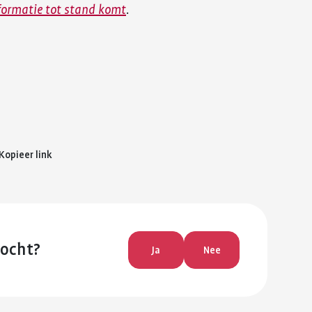
formatie tot stand komt
.
Kopieer link
zocht?
Ja
Nee