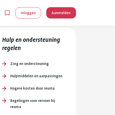
Inloggen
Aanmelden
Hulp en ondersteuning
regelen
Zorg en ondersteuning
en
Hulpmiddelen en aanpassingen
Hogere kosten door reuma
g is
je
Regelingen voor vervoer bij
 reuma kan
reuma
lpen om je