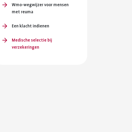
en je
Wmo-wegwijzer voor mensen
ersterken.
met reuma
ing en
Een klacht indienen
Medische selectie bij
verzekeringen