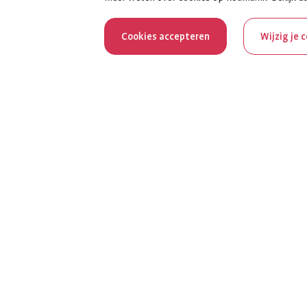
Cookies accepteren
Wijzig je 
Reum
Al 100 jaar z
het jubileumja