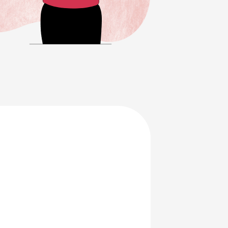
en je
ersterken.
ing en