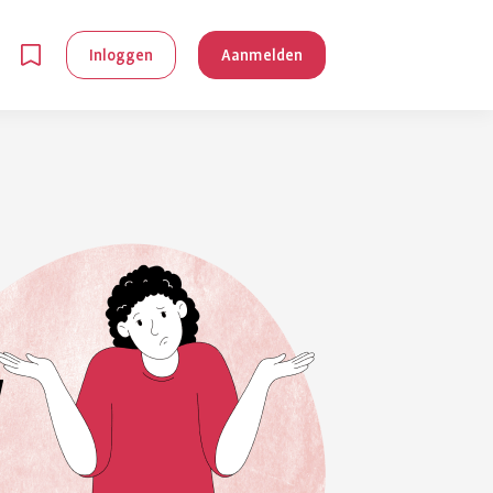
Inloggen
Aanmelden
en
g is
je
 reuma kan
lpen om je