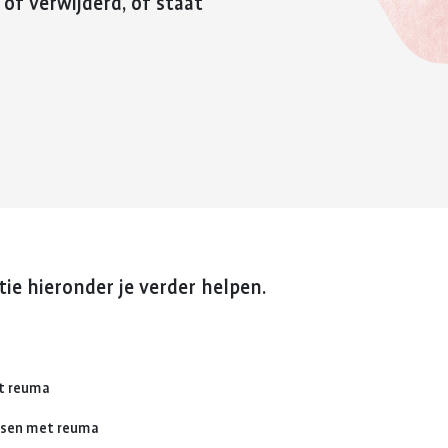
 of verwijderd, of staat
reuma. Hier lees je hoe je met
fitter te voelen 
Kinderwens en zwangerschap
deze eerste periode om kunt
weerstand te v
gaan.
Jong en reuma
Meer over voed
Meer over de eerste
reuma
Zorgen voor een ander met reuma
periode met reuma
Appwijzer
ie hieronder je verder helpen.
et reuma
nsen met reuma