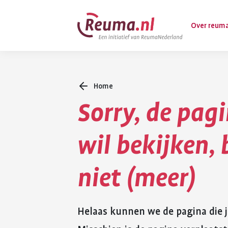
Spring
Spring
Over reum
naar
naar
hoofdinhoud
footer
navigatie
Home
Wat is reuma
Sorry, de pagi
Diagnose
Behandeling
wil bekijken,
Vormen van 
niet (meer)
Komt ook voo
Helaas kunnen we de pagina die j