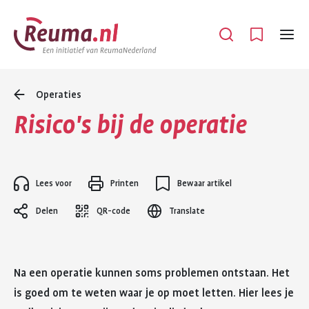
Spring
Spring
naar
naar
Open
Menu
hoofdinhoud
footer
navigatie
Operaties
Risico's bij de operatie
Lees voor
Printen
Bewaar artikel
Delen
QR-code
Translate
Na een operatie kunnen soms problemen ontstaan. Het
is goed om te weten waar je op moet letten. Hier lees je