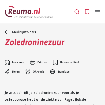
Spring
Spring
naar
naar
Open
Menu
hoofdinhoud
footer
navigatie
Medicijnfolders
Zoledroninezuur
Lees voor
Printen
Bewaar artikel
Delen
QR-code
Translate
Je arts schrijft je zoledroninezuur voor als je
osteoporose hebt of de ziekte van Paget (lokale