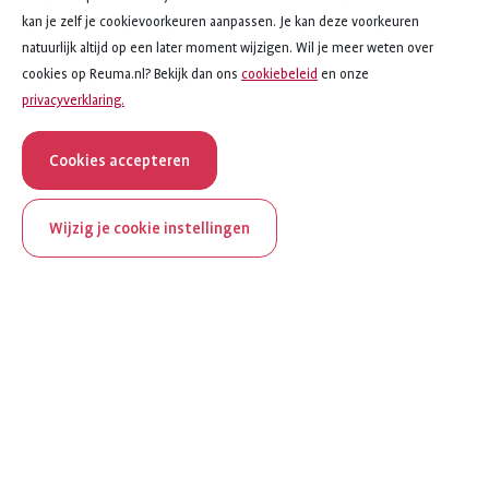
kan je zelf je cookievoorkeuren aanpassen. Je kan deze voorkeuren
natuurlijk altijd op een later moment wijzigen. Wil je meer weten over
cookies op Reuma.nl? Bekijk dan ons
cookiebeleid
en onze
privacyverklaring.
Cookies accepteren
Wijzig je cookie instellingen
onderwerp
artikel
Medicijnfolders
50
van
50
ReumaNederland bestaat
Medicijnfolders
100 jaar
Abatacept
Al 100 jaar zet ReumaNederland zich in voor mensen met
Adalimumab
reuma. Daarom besteden we in het jubileumjaar extra