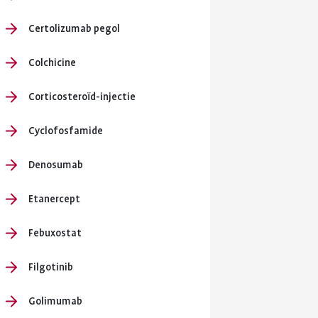
Certolizumab pegol
Colchicine
Corticosteroïd-injectie
Cyclofosfamide
Denosumab
Etanercept
Febuxostat
Filgotinib
Golimumab