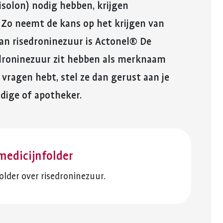
reuma. Hier lees je hoe je met
fitter te voelen 
isolon) nodig hebben, krijgen
Kinderwens en zwangerschap
deze eerste periode om kunt
weerstand te v
QR-code
 Zo neemt de kans op het krijgen van
gaan.
Jong en reuma
Meer over voed
Kopieer link
n risedroninezuur is Actonel® De
Meer over de eerste
reuma
Zorgen voor een ander met reuma
droninezuur zit hebben als merknaam
periode met reuma
Appwijzer
vragen hebt, stel ze dan gerust aan je
ige of apotheker.
medicijnfolder
lder over risedroninezuur.