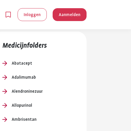
Inloggen
Aanmelden
Medicijnfolders
Abatacept
Adalimumab
en
Alendroninezuur
g is
Allopurinol
je
 reuma kan
Ambrisentan
lpen om je