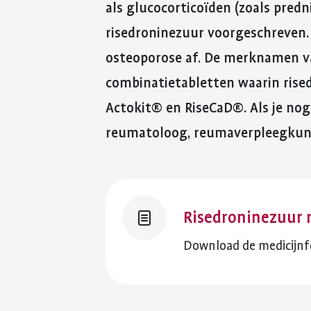
als glucocorticoïden (zoals predn
risedroninezuur voorgeschreven.
osteoporose af. De merknamen va
combinatietabletten waarin rise
Actokit® en RiseCaD®. Als je nog 
reumatoloog, reumaverpleegkund
Risedroninezuur 
Download de medicijnfo