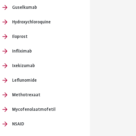
Guselkumab
Hydroxychloroquine
Iloprost
Infliximab
Ixekizumab
Leflunomide
Methotrexaat
Mycofenolaatmofetil
NSAID