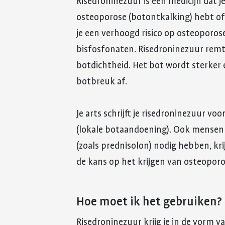
Risedroninezuur is een medicijn dat je
osteoporose (botontkalking) hebt of
je een verhoogd risico op osteoporos
bisfosfonaten. Risedroninezuur remt 
botdichtheid. Het bot wordt sterker
botbreuk af.
Je arts schrijft je risedroninezuur vo
(lokale botaandoening). Ook mensen d
(zoals prednisolon) nodig hebben, k
de kans op het krijgen van osteoporo
Hoe moet ik het gebruiken? 
Risedroninezuur krijg je in de vorm v