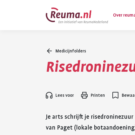
Spring
Spring
Over reum
naar
naar
hoofdinhoud
footer
navigatie
Medicijnfolders
Wat is reuma
Risedroninez
Diagnose
Behandeling
Vormen van 
Lees voor
Printen
Bewaar
Komt ook voo
Je arts schrijft je risedroninezuu
van Paget (lokale botaandoening