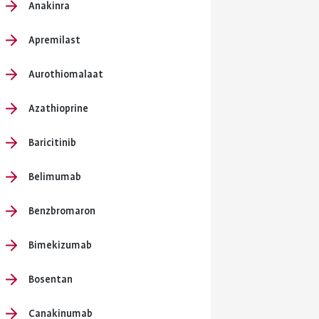
en je
Anakinra
ersterken.
Apremilast
ing en
Aurothiomalaat
Azathioprine
Baricitinib
Belimumab
Benzbromaron
Bimekizumab
Bosentan
Canakinumab