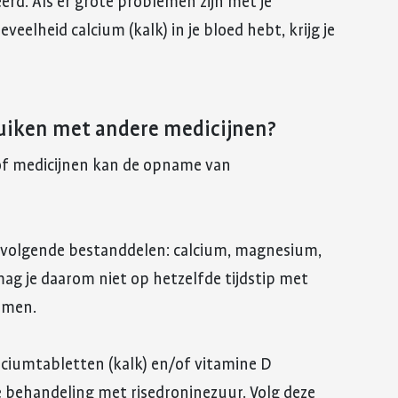
erd. Als er grote problemen zijn met je
veelheid calcium (kalk) in je bloed hebt, krijg je
ruiken met andere medicijnen?
/of medicijnen kan de opname van
de volgende bestanddelen: calcium, magnesium,
mag je daarom niet op hetzelfde tijdstip met
emen.
alciumtabletten (kalk) en/of vitamine D
 behandeling met risedroninezuur. Volg deze