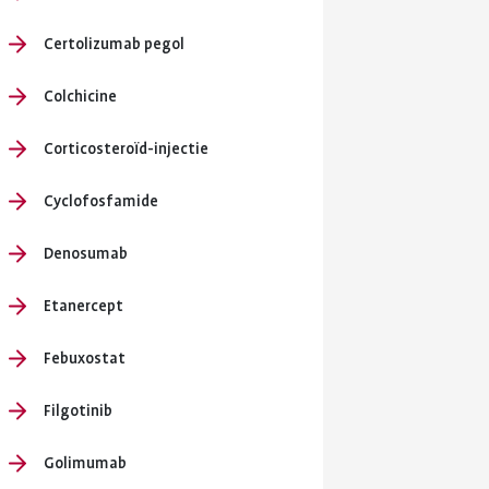
Certolizumab pegol
Colchicine
Corticosteroïd-injectie
Cyclofosfamide
Denosumab
Etanercept
Febuxostat
Filgotinib
Golimumab