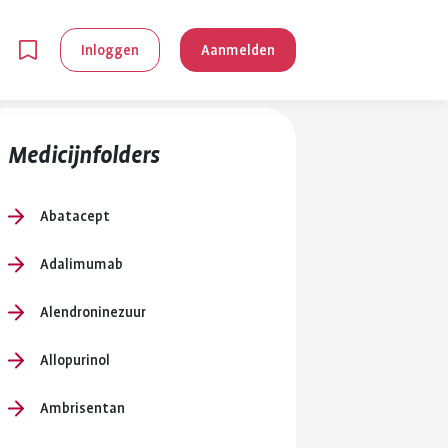
Inloggen
Aanmelden
Medicijnfolders
Abatacept
Adalimumab
en
Alendroninezuur
g is
Allopurinol
je
 reuma kan
Ambrisentan
lpen om je