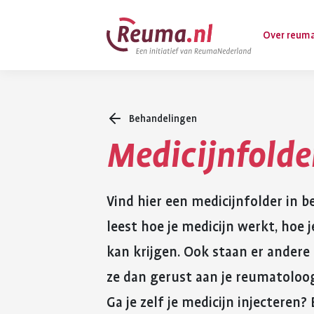
Spring
Spring
Over reum
naar
naar
hoofdinhoud
footer
navigatie
Behandelingen
Wat is reuma
Medicijnfolde
Diagnose
Behandeling
Vind hier een medicijnfolder in b
Vormen van 
leest hoe je medicijn werkt, hoe
Komt ook voo
kan krijgen. Ook staan er andere 
ze dan gerust aan je reumatoloo
Ga je zelf je medicijn injecteren?