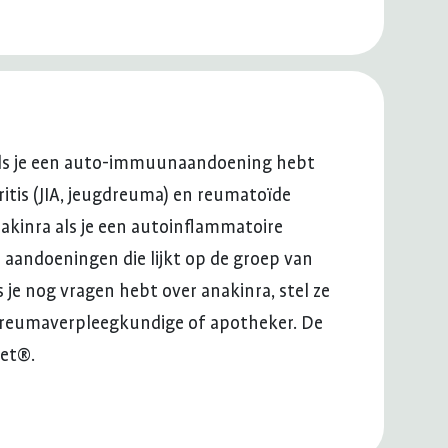
or als je een auto-immuunaandoening hebt
tritis (JIA, jeugdreuma) en reumatoïde
anakinra als je een autoinflammatoire
 aandoeningen die lijkt op de groep van
e nog vragen hebt over anakinra, stel ze
 reumaverpleegkundige of apotheker. De
ret®.