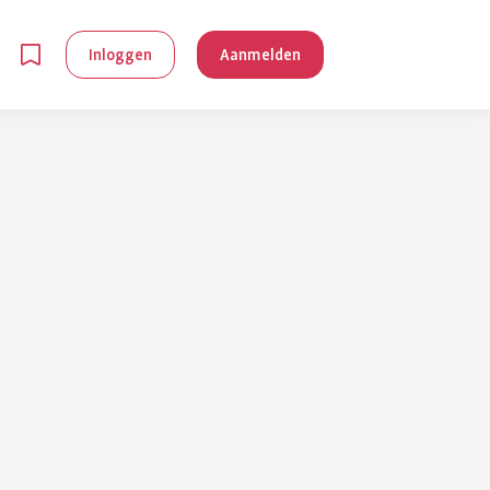
Inloggen
Aanmelden
en
g is
je
 reuma kan
lpen om je