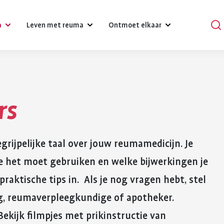
a
Leven met reuma
Ontmoet elkaar
?
Omgaan met klachten, gevoelens
Podcasts
en relaties
rs
Praat mee
Psychische gezondheid en reuma
en
Verhalen
Diagnose reuma:
Voeding 
egrijpelijke taal over jouw reumamedicijn. Je
Een gezonde leefstijl
reuma
Activiteiten
wat nu?
reuma
 je het moet gebruiken en welke bijwerkingen je
Werk
r bij reuma
Lotgenoten zoeken
Je hebt gehoord dat je reuma
Gezonde voedin
praktische tips in. Als je nog vragen hebt, stel
Hulpmiddelen en aanpassingen
hebt. Dat is schrikken. Er
belangrijk voor 
g, reumaverpleegkundige of apotheker.
komt veel op je af. Je moet
gezondheid. Bij
Zorgverzekering
wennen aan leven met
gezond eten he
 Bekijk filmpjes met prikinstructie van