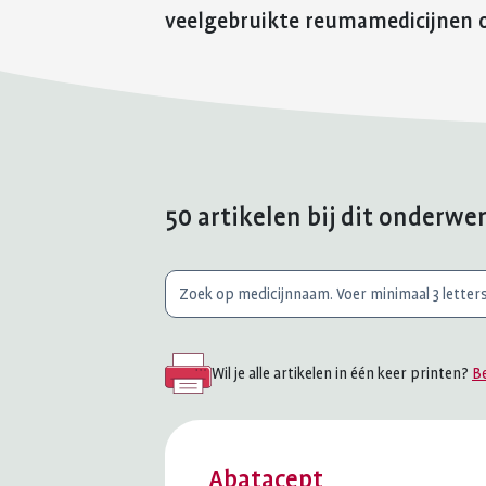
veelgebruikte reumamedicijnen 
50 artikelen bij dit onderwe
Waar
ben
je
Wil je alle artikelen in één keer printen?
Be
naar
op
zoek?
Abatacept