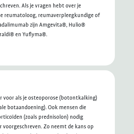
hreven. Als je vragen hebt over je
n je reumatoloog, reumaverpleegkundige of
adalimumab zijn Amgevita®, Hulio®
raldi® en Yuflyma®.
ur voor als je osteoporose (botontkalking)
kale botaandoening). Ook mensen die
rticoïden (zoals prednisolon) nodig
r voorgeschreven. Zo neemt de kans op