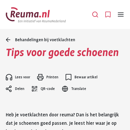
Spring
Spring
naar
naar
Open
Menu
hoofdinhoud
footer
navigatie
Behandelingen bij voetklachten
Tips voor goede schoenen
Lees voor
Printen
Bewaar artikel
Delen
QR-code
Translate
Heb je voetklachten door reuma? Dan is het belangrijk
dat je schoenen goed passen. Je leest hier waar je op