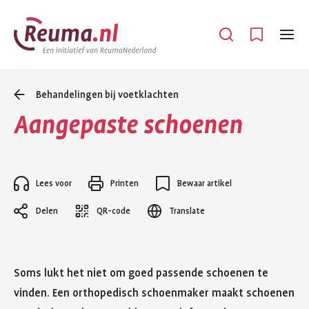
Spring
Spring
naar
naar
Open
Menu
hoofdinhoud
footer
navigatie
Behandelingen bij voetklachten
Aangepaste schoenen
Lees voor
Printen
Bewaar artikel
Delen
QR-code
Translate
Soms lukt het niet om goed passende schoenen te
vinden. Een orthopedisch schoenmaker maakt schoenen