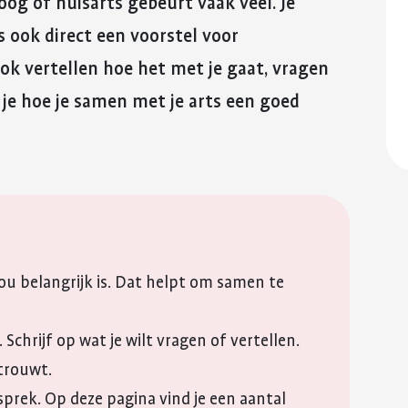
oog of huisarts gebeurt vaak veel. Je
reuma. Hier lees je hoe je met
fitter te voelen 
E-mail
Kinderwens en zwangerschap
deze eerste periode om kunt
weerstand te v
s ook direct een voorstel voor
gaan.
WhatsApp
Jong en reuma
Meer over voed
 ook vertellen hoe het met je gaat, vragen
Meer over de eerste
reuma
QR-code
Zorgen voor een ander met reuma
s je hoe je samen met je arts een goed
periode met reuma
Kopieer link
Appwijzer
jou belangrijk is. Dat helpt om samen te
 Schrijf op wat je wilt vragen of vertellen.
trouwt.
esprek. Op deze pagina vind je een aantal