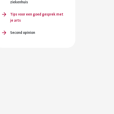
en je
ziekenhuis
ersterken.
Tips voor een goed gesprek met
ing en
je arts
Second opinion