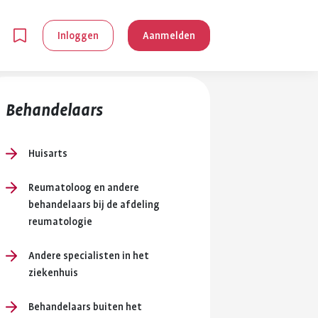
Inloggen
Aanmelden
Behandelaars
Huisarts
Reumatoloog en andere
en
behandelaars bij de afdeling
reumatologie
g is
Andere specialisten in het
je
ziekenhuis
 reuma kan
lpen om je
Behandelaars buiten het