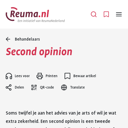
Spring
Spring
naar
naar
Open
Menu
hoofdinhoud
footer
navigatie
Behandelaars
Second opinion
Lees voor
Printen
Bewaar artikel
Delen
QR-code
Translate
Soms twijfel je aan het advies van je arts of wil je wat
extra zekerheid. Een second opinion is een tweede