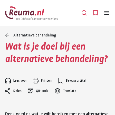
Spring
Spring
naar
naar
Open
Menu
hoofdinhoud
footer
navigatie
Alternatieve behandeling
Wat is je doel bij een
alternatieve behandeling?
Lees voor
Printen
Bewaar artikel
Delen
QR-code
Translate
Denk goed na wat je wilt bereiken met een alternatieve