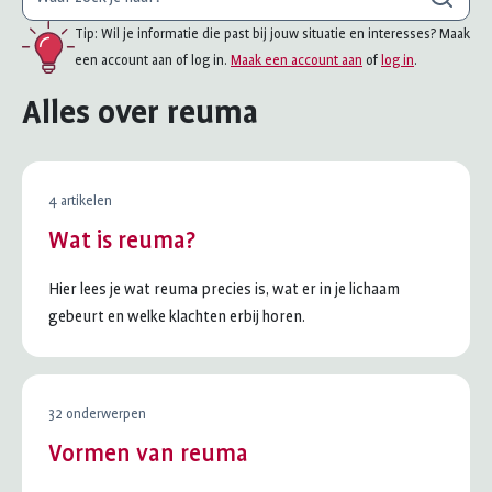
ben
Tip: Wil je informatie die past bij jouw situatie en interesses? Maak
je
een account aan of log in.
Maak een account aan
of
log in
.
naar
op
Alles over reuma
zoek?
4 artikelen
Wat is reuma?
Hier lees je wat reuma precies is, wat er in je lichaam
gebeurt en welke klachten erbij horen.
32 onderwerpen
Vormen van reuma