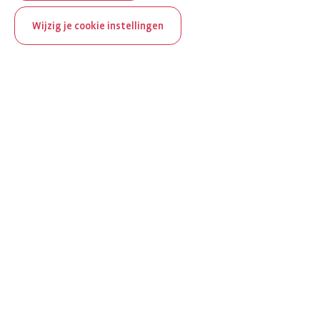
Wijzig je cookie instellingen
ReumaNederland bestaat
100 jaar
Al 100 jaar zet ReumaNederland zich in voor mensen met
reuma. Daarom besteden we in het jubileumjaar extra
aandacht aan Nederland verlicht reuma en zie je dit thema dit
jaar op verschillende plekken terug op het platform.
Ontdek Nederland verlicht reuma