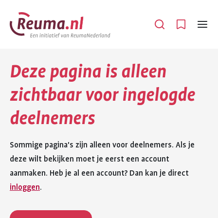
Spring
Spring
naar
naar
Open
Menu
hoofdinhoud
footer
navigatie
Deze pagina is alleen
zichtbaar voor ingelogde
deelnemers
Sommige pagina's zijn alleen voor deelnemers. Als je
deze wilt bekijken moet je eerst een account
aanmaken. Heb je al een account? Dan kan je direct
inloggen
.