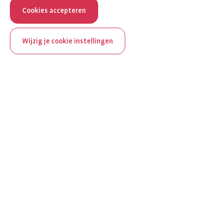
Cookies accepteren
Wijzig je cookie instellingen
ReumaNederland bestaat
100 jaar
Al 100 jaar zet ReumaNederland zich in voor mensen met
reuma. Daarom besteden we in het jubileumjaar extra
aandacht aan Nederland verlicht reuma en zie je dit thema dit
jaar op verschillende plekken terug op het platform.
Ontdek Nederland verlicht reuma