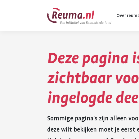
Spring
Spring
Over reum
naar
naar
hoofdinhoud
footer
navigatie
Deze pagina i
Wat is reuma
Diagnose
zichtbaar voo
Behandeling
ingelogde de
Vormen van 
Komt ook voo
Sommige pagina's zijn alleen voo
deze wilt bekijken moet je eers