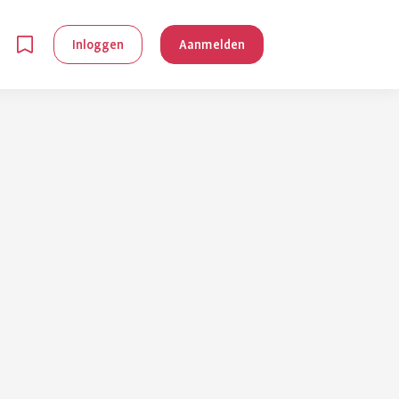
Inloggen
Aanmelden
en
g is
je
 reuma kan
lpen om je