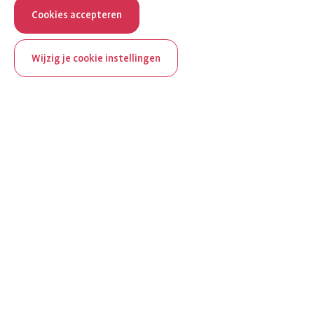
Cookies accepteren
Wijzig je cookie instellingen
ReumaNederland bestaat
100 jaar
Al 100 jaar zet ReumaNederland zich in voor mensen met
reuma. Daarom besteden we in het jubileumjaar extra
aandacht aan Nederland verlicht reuma en zie je dit thema dit
jaar op verschillende plekken terug op het platform.
Ontdek Nederland verlicht reuma