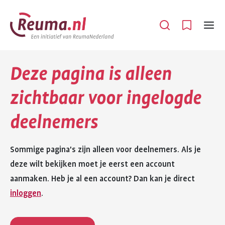
Spring
Spring
naar
naar
Open
Menu
hoofdinhoud
footer
navigatie
Deze pagina is alleen
zichtbaar voor ingelogde
deelnemers
Sommige pagina's zijn alleen voor deelnemers. Als je
deze wilt bekijken moet je eerst een account
aanmaken. Heb je al een account? Dan kan je direct
inloggen
.