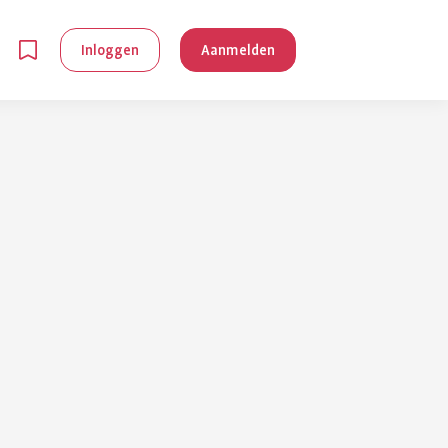
Inloggen
Aanmelden
en
g is
je
 reuma kan
lpen om je