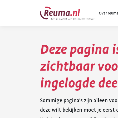
Spring
Spring
Over reum
naar
naar
hoofdinhoud
footer
navigatie
Deze pagina i
Wat is reuma
Diagnose
zichtbaar voo
Behandeling
ingelogde de
Vormen van 
Komt ook voo
Sommige pagina's zijn alleen voo
deze wilt bekijken moet je eers