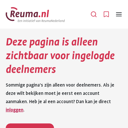
Spring
Spring
naar
naar
Open
Menu
hoofdinhoud
footer
navigatie
Deze pagina is alleen
zichtbaar voor ingelogde
deelnemers
Sommige pagina's zijn alleen voor deelnemers. Als je
deze wilt bekijken moet je eerst een account
aanmaken. Heb je al een account? Dan kan je direct
inloggen
.