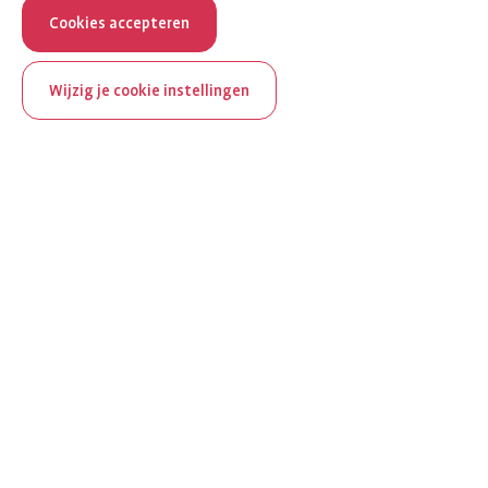
Cookies accepteren
Wijzig je cookie instellingen
ReumaNederland bestaat
100 jaar
Al 100 jaar zet ReumaNederland zich in voor mensen met
reuma. Daarom besteden we in het jubileumjaar extra
aandacht aan Nederland verlicht reuma en zie je dit thema dit
jaar op verschillende plekken terug op het platform.
Ontdek Nederland verlicht reuma