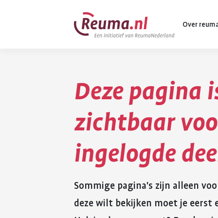
Spring
Spring
Over reum
naar
naar
hoofdinhoud
footer
navigatie
Deze pagina i
Wat is reuma
Diagnose
zichtbaar voo
Behandeling
ingelogde de
Vormen van 
Komt ook voo
Sommige pagina's zijn alleen voo
deze wilt bekijken moet je eers