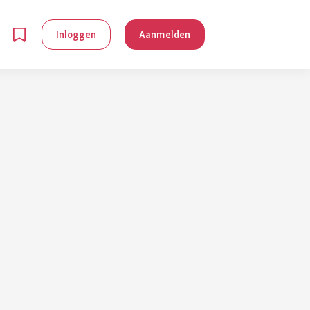
Inloggen
Aanmelden
en
g is
je
 reuma kan
lpen om je