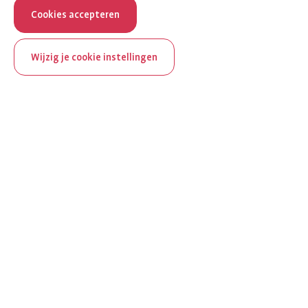
Cookies accepteren
Wijzig je cookie instellingen
ReumaNederland bestaat
100 jaar
Al 100 jaar zet ReumaNederland zich in voor mensen met
reuma. Daarom besteden we in het jubileumjaar extra
aandacht aan Nederland verlicht reuma en zie je dit thema dit
jaar op verschillende plekken terug op het platform.
Ontdek Nederland verlicht reuma