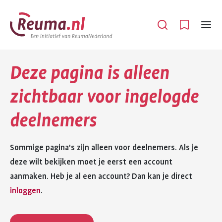
Spring
Spring
naar
naar
Open
Menu
hoofdinhoud
footer
navigatie
Deze pagina is alleen
zichtbaar voor ingelogde
deelnemers
Sommige pagina's zijn alleen voor deelnemers. Als je
deze wilt bekijken moet je eerst een account
aanmaken. Heb je al een account? Dan kan je direct
inloggen
.