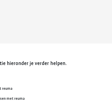
reuma. Hier lees je hoe je met
fitter te voelen 
Kinderwens en zwangerschap
deze eerste periode om kunt
weerstand te v
gaan.
Jong en reuma
Meer over voed
Meer over de eerste
reuma
Zorgen voor een ander met reuma
periode met reuma
Appwijzer
ie hieronder je verder helpen.
et reuma
nsen met reuma