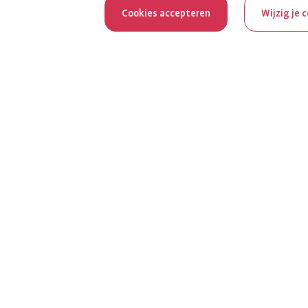
Cookies accepteren
Wijzig je 
Reum
Al 100 jaar z
het jubileumja