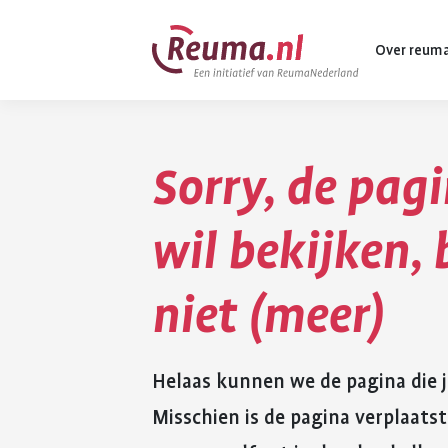
Spring
Spring
Over reum
naar
naar
hoofdinhoud
footer
navigatie
Sorry, de pagi
Wat is reuma
Diagnose
wil bekijken,
Behandeling
niet (meer)
Vormen van 
Komt ook voo
Helaas kunnen we de pagina die j
Misschien is de pagina verplaatst