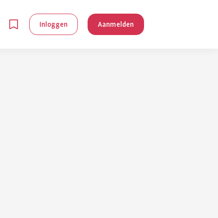
Inloggen
Aanmelden
en
g is
je
 reuma kan
lpen om je