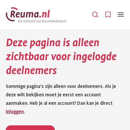
Spring
Spring
naar
naar
Open
Menu
hoofdinhoud
footer
navigatie
Deze pagina is alleen
zichtbaar voor ingelogde
deelnemers
Sommige pagina's zijn alleen voor deelnemers. Als je
deze wilt bekijken moet je eerst een account
aanmaken. Heb je al een account? Dan kan je direct
inloggen
.