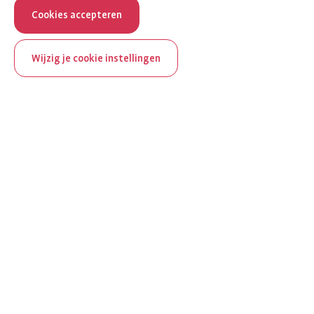
Cookies accepteren
Wijzig je cookie instellingen
ReumaNederland bestaat
100 jaar
Al 100 jaar zet ReumaNederland zich in voor mensen met
reuma. Daarom besteden we in het jubileumjaar extra
aandacht aan Nederland verlicht reuma en zie je dit thema dit
jaar op verschillende plekken terug op het platform.
Ontdek Nederland verlicht reuma