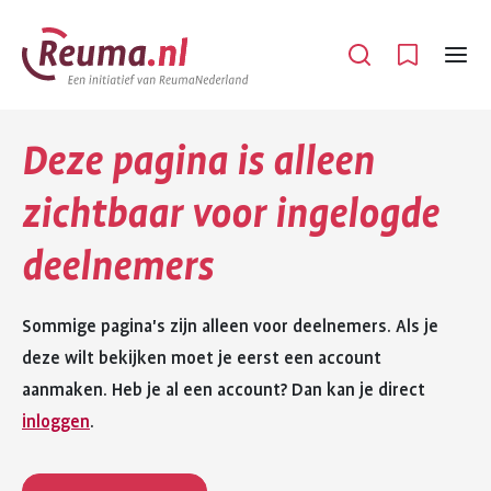
Spring
Spring
naar
naar
Open
Menu
hoofdinhoud
footer
navigatie
Deze pagina is alleen
zichtbaar voor ingelogde
deelnemers
Sommige pagina's zijn alleen voor deelnemers. Als je
deze wilt bekijken moet je eerst een account
aanmaken. Heb je al een account? Dan kan je direct
inloggen
.