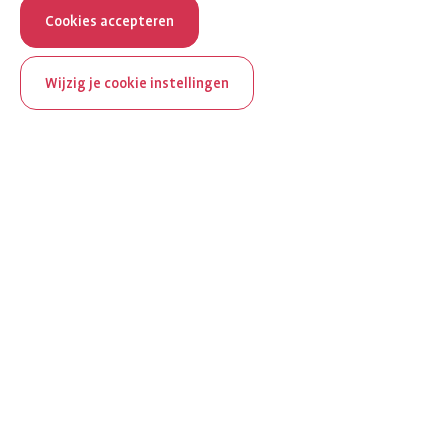
Cookies accepteren
Wijzig je cookie instellingen
ReumaNederland bestaat
100 jaar
Al 100 jaar zet ReumaNederland zich in voor mensen met
reuma. Daarom besteden we in het jubileumjaar extra
aandacht aan Nederland verlicht reuma en zie je dit thema dit
jaar op verschillende plekken terug op het platform.
Ontdek Nederland verlicht reuma