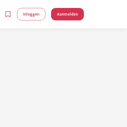
Inloggen
Aanmelden
en
g is
je
 reuma kan
lpen om je