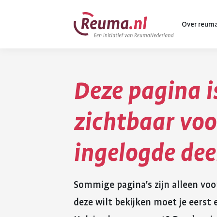
Spring
Spring
Over reum
naar
naar
hoofdinhoud
footer
navigatie
Deze pagina i
Wat is reuma
Diagnose
zichtbaar voo
Behandeling
ingelogde de
Vormen van 
Komt ook voo
Sommige pagina's zijn alleen voo
deze wilt bekijken moet je eers