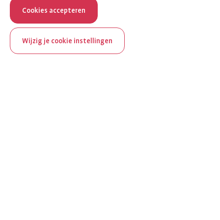
Cookies accepteren
Wijzig je cookie instellingen
ReumaNederland bestaat
100 jaar
Al 100 jaar zet ReumaNederland zich in voor mensen met
reuma. Daarom besteden we in het jubileumjaar extra
aandacht aan Nederland verlicht reuma en zie je dit thema dit
jaar op verschillende plekken terug op het platform.
Ontdek Nederland verlicht reuma