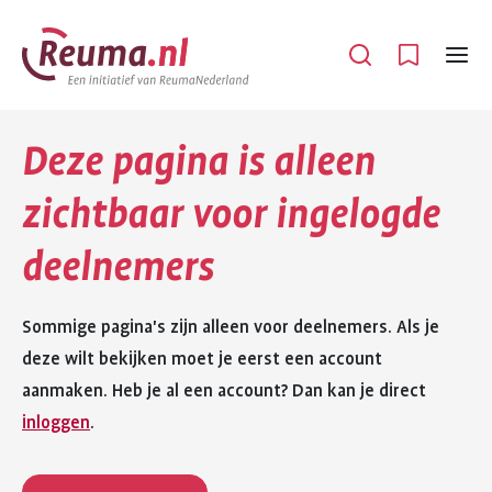
Spring
Spring
naar
naar
Open
Menu
hoofdinhoud
footer
navigatie
Deze pagina is alleen
zichtbaar voor ingelogde
deelnemers
Sommige pagina's zijn alleen voor deelnemers. Als je
deze wilt bekijken moet je eerst een account
aanmaken. Heb je al een account? Dan kan je direct
inloggen
.