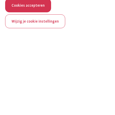
Cookies accepteren
Wijzig je cookie instellingen
ReumaNederland bestaat
100 jaar
Al 100 jaar zet ReumaNederland zich in voor mensen met
reuma. Daarom besteden we in het jubileumjaar extra
aandacht aan Nederland verlicht reuma en zie je dit thema dit
jaar op verschillende plekken terug op het platform.
Ontdek Nederland verlicht reuma