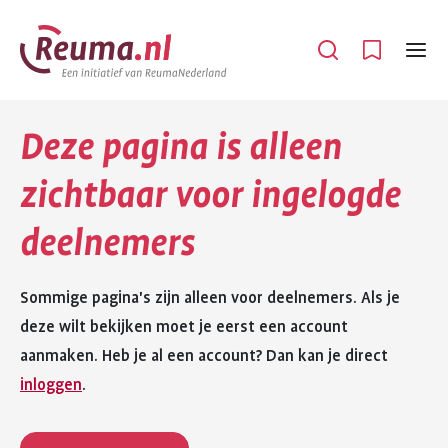
Spring
Spring
naar
naar
Open
Menu
hoofdinhoud
footer
navigatie
Deze pagina is alleen
zichtbaar voor ingelogde
deelnemers
Sommige pagina's zijn alleen voor deelnemers. Als je
deze wilt bekijken moet je eerst een account
aanmaken. Heb je al een account? Dan kan je direct
inloggen
.