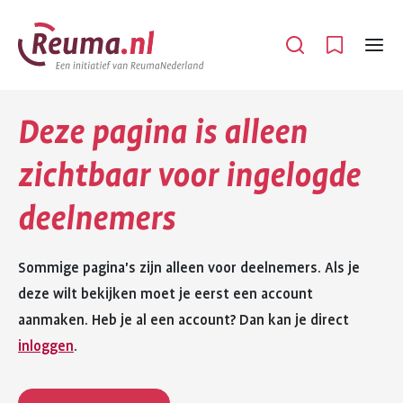
Spring
Spring
naar
naar
Open
Menu
hoofdinhoud
footer
navigatie
Deze pagina is alleen
zichtbaar voor ingelogde
deelnemers
Sommige pagina's zijn alleen voor deelnemers. Als je
deze wilt bekijken moet je eerst een account
aanmaken. Heb je al een account? Dan kan je direct
inloggen
.