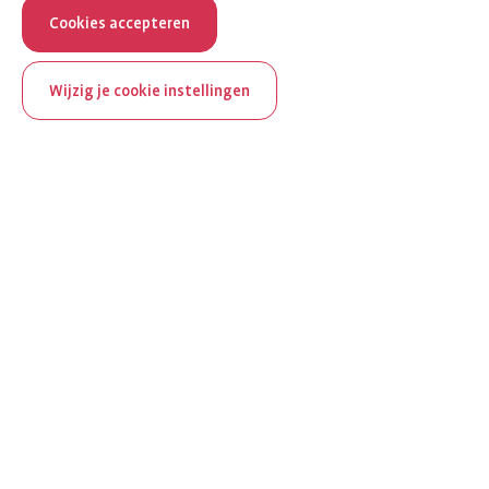
Cookies accepteren
Wijzig je cookie instellingen
ReumaNederland bestaat
100 jaar
Al 100 jaar zet ReumaNederland zich in voor mensen met
reuma. Daarom besteden we in het jubileumjaar extra
aandacht aan Nederland verlicht reuma en zie je dit thema dit
jaar op verschillende plekken terug op het platform.
Ontdek Nederland verlicht reuma