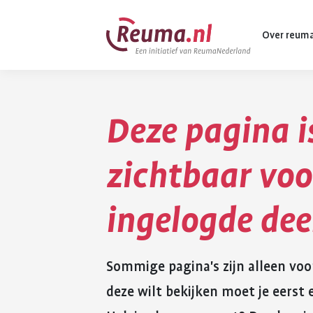
Spring
Spring
Over reum
naar
naar
hoofdinhoud
footer
navigatie
Deze pagina i
Wat is reuma
Diagnose
zichtbaar voo
Behandeling
ingelogde de
Vormen van 
Komt ook voo
Sommige pagina's zijn alleen voo
deze wilt bekijken moet je eers