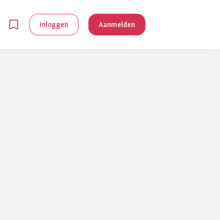
Inloggen
Aanmelden
en
g is
je
 reuma kan
lpen om je