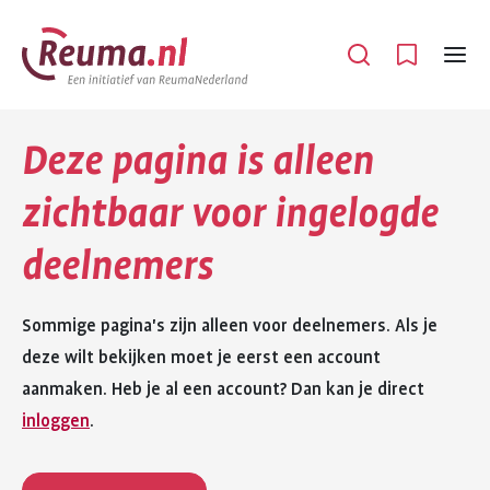
Spring
Spring
naar
naar
Open
Menu
hoofdinhoud
footer
navigatie
Deze pagina is alleen
zichtbaar voor ingelogde
deelnemers
Sommige pagina's zijn alleen voor deelnemers. Als je
deze wilt bekijken moet je eerst een account
aanmaken. Heb je al een account? Dan kan je direct
inloggen
.