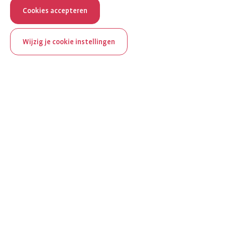
Cookies accepteren
Wijzig je cookie instellingen
ReumaNederland bestaat
100 jaar
Al 100 jaar zet ReumaNederland zich in voor mensen met
reuma. Daarom besteden we in het jubileumjaar extra
aandacht aan Nederland verlicht reuma en zie je dit thema dit
jaar op verschillende plekken terug op het platform.
Ontdek Nederland verlicht reuma