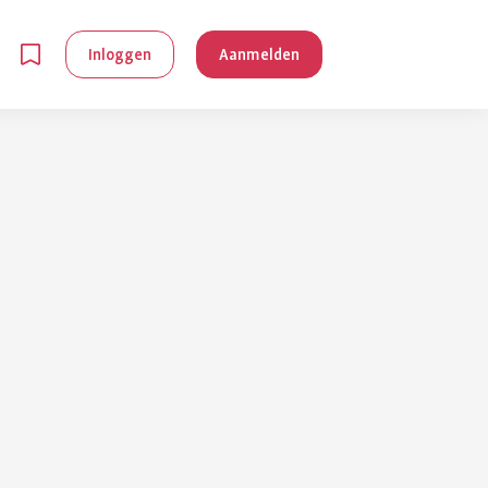
Inloggen
Aanmelden
en
g is
je
 reuma kan
lpen om je