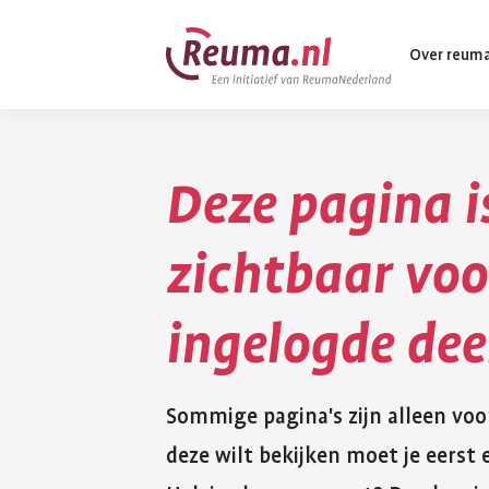
Spring
Spring
Over reum
naar
naar
hoofdinhoud
footer
navigatie
Deze pagina i
Wat is reuma
Diagnose
zichtbaar voo
Behandeling
ingelogde de
Vormen van 
Komt ook voo
Sommige pagina's zijn alleen voo
deze wilt bekijken moet je eers