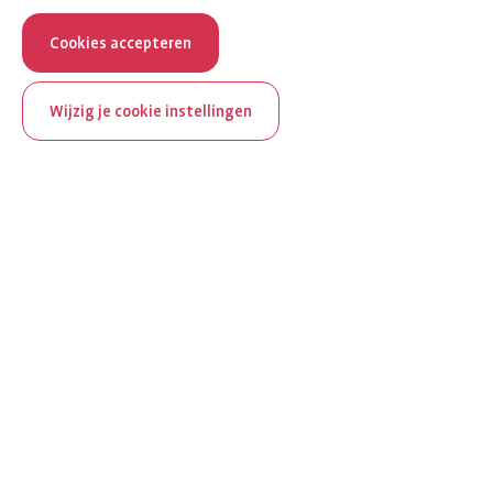
Cookies accepteren
Wijzig je cookie instellingen
ReumaNederland bestaat
100 jaar
Al 100 jaar zet ReumaNederland zich in voor mensen met
reuma. Daarom besteden we in het jubileumjaar extra
aandacht aan Nederland verlicht reuma en zie je dit thema dit
jaar op verschillende plekken terug op het platform.
Ontdek Nederland verlicht reuma