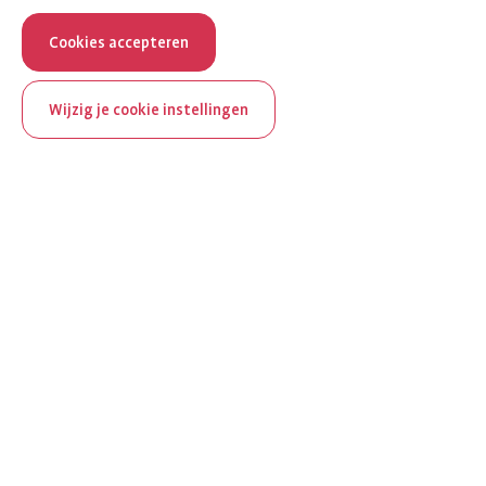
Cookies accepteren
Wijzig je cookie instellingen
ReumaNederland bestaat
100 jaar
Al 100 jaar zet ReumaNederland zich in voor mensen met
reuma. Daarom besteden we in het jubileumjaar extra
aandacht aan Nederland verlicht reuma en zie je dit thema dit
jaar op verschillende plekken terug op het platform.
Ontdek Nederland verlicht reuma