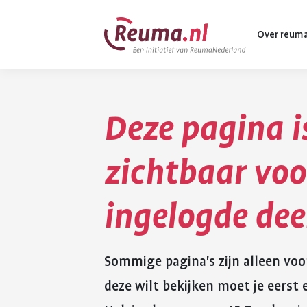
Spring
Spring
Over reum
naar
naar
hoofdinhoud
footer
navigatie
Deze pagina i
Wat is reuma
Diagnose
zichtbaar voo
Behandeling
ingelogde de
Vormen van 
Komt ook voo
Sommige pagina's zijn alleen voo
deze wilt bekijken moet je eers