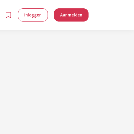
Inloggen
Aanmelden
en
g is
je
 reuma kan
lpen om je