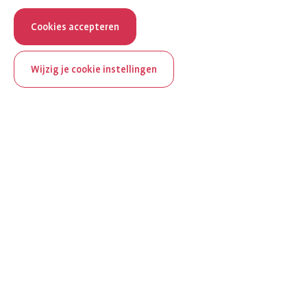
Cookies accepteren
Wijzig je cookie instellingen
ReumaNederland bestaat
100 jaar
Al 100 jaar zet ReumaNederland zich in voor mensen met
reuma. Daarom besteden we in het jubileumjaar extra
aandacht aan Nederland verlicht reuma en zie je dit thema dit
jaar op verschillende plekken terug op het platform.
Ontdek Nederland verlicht reuma